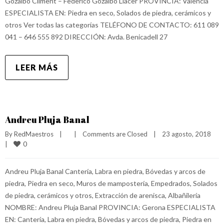
Gozalbo Climent – Federico Gozalbo Llacer PROVINCIA: Valencia
ESPECIALISTA EN: Piedra en seco, Solados de piedra, cerámicos y
otros Ver todas las categorías TELÉFONO DE CONTACTO: 611 089
041 – 646 555 892 DIRECCIÓN: Avda. Benicadell 27
LEER MÁS
Andreu Pluja Banal
By 
RedMaestros
|
|
Comments are Closed
|
23 agosto, 2018    
0
|
Andreu Pluja Banal Cantería, Labra en piedra, Bóvedas y arcos de
piedra, Piedra en seco, Muros de mampostería, Empedrados, Solados
de piedra, cerámicos y otros, Extracción de arenisca, Albañilería
NOMBRE: Andreu Pluja Banal PROVINCIA: Gerona ESPECIALISTA
EN: Cantería, Labra en piedra, Bóvedas y arcos de piedra, Piedra en