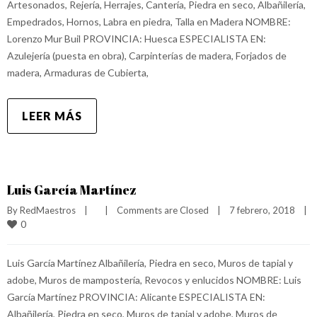
Artesonados, Rejería, Herrajes, Cantería, Piedra en seco, Albañilería,
Empedrados, Hornos, Labra en piedra, Talla en Madera NOMBRE:
Lorenzo Mur Buil PROVINCIA: Huesca ESPECIALISTA EN:
Azulejería (puesta en obra), Carpinterías de madera, Forjados de
madera, Armaduras de Cubierta,
LEER MÁS
Luis García Martínez
By 
RedMaestros
|
|
Comments are Closed
|
7 febrero, 2018    
|
0
Luis García Martínez Albañilería, Piedra en seco, Muros de tapial y
adobe, Muros de mampostería, Revocos y enlucidos NOMBRE: Luis
García Martínez PROVINCIA: Alicante ESPECIALISTA EN:
Albañilería, Piedra en seco, Muros de tapial y adobe, Muros de