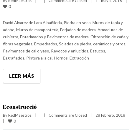
By 
RedMaestros
|
|
Comments are Closed
|
11 mayo, 2018    
|
0
David Álvarez de Lara Albañilería, Piedra en seco, Muros de tapia y
adobe, Muros de mampostería, Forjados de madera, Armaduras de
cubierta, Entarimados y Pavimentos de madera, Obtención de caña y
fibras vegetales, Empedrados, Solados de piedra, cerámicos y otros,
Pavimentos de cal o yeso, Revocos y enlucidos, Estucos,
Esgrafiados, Pintura a la cal, Hornos, Extracción
LEER MÁS
Econstrucció
By 
RedMaestros
|
|
Comments are Closed
|
28 febrero, 2018    
0
|