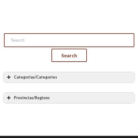
Categorías/Categories
Todas las categorias
Albañilería
Provincias/Regions
Cantería
Todas las provincias
Labra en piedra
Álava – Araba
Bóvedas y arcos de piedra
Albacete
Bóvedas encamonadas
Alicante – Alacant