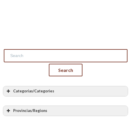
Categorías/Categories
Todas las categorias
Albañilería
Provincias/Regions
Cantería
Todas las provincias
Labra en piedra
Álava – Araba