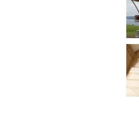
Retablos, altares y sillerías
León
Mocárabes de madera
Lérida – Lleida
Dorados
Lugo
Taraceados
Madrid
Mecanismos de molinos y norias
Málaga
Barreras de madera
Ceuta y Melilla
Hórreos, paneras y cabazos
Murcia
Carpintería de ribera
Navarra
Cubiertas vegetales
Orense – Ourense
Cubiertas de tablilla
Palencia
Chozas
Pontevedra
Obtención de caña y fibras vegetales
Salamanca
Elementos de mimbre y cañizo
Santa Cruz de Tenerife
Espartería
Segovia
Cubiertas planas
Sevilla
Cubiertas de piedra