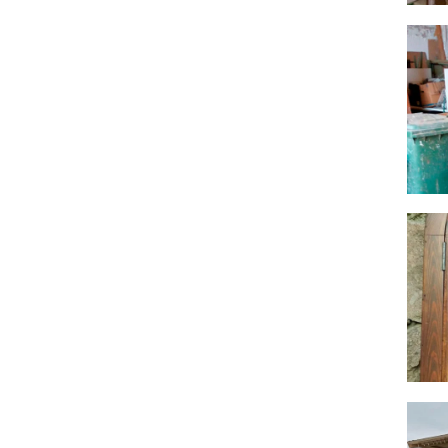
Cádiz
Rejería
Cantabria
Herrajes
Castellón – Castelló
Fundición de campanas
Ciudad Real
Hojalatería
Córdoba
Emplomados
Cuenca
Orfebrería
Gerona – Girona
Talla de madera
Granada
Tornería
Guadalajara
Forjados de madera
Guipúzcoa – Gipuzkoa
Armaduras de cubierta
Huelva
Artesonados
Huesca
Muros entramados de madera
Jaén
Carpinterías de madera
La Coruña – A Coruña
Entarimados y otros pavimentos de
La Rioja
madera
Las Palmas