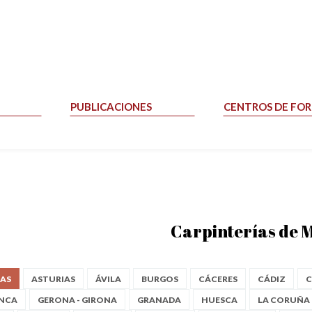
PUBLICACIONES
CENTROS DE FO
Carpinterías de 
AS
ASTURIAS
ÁVILA
BURGOS
CÁCERES
CÁDIZ
C
NCA
GERONA - GIRONA
GRANADA
HUESCA
LA CORUÑA 