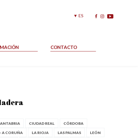
▼ ES
RMACIÓN
CONTACTO
Madera
ANTABRIA
CIUDAD REAL
CÓRDOBA
- A CORUÑA
LA RIOJA
LAS PALMAS
LEÓN