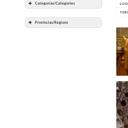
Categorías/Categories
LUG
Todas las categorias
TER
Albañilería
Provincias/Regions
Cantería
Todas las provincias
Labra en piedra
Álava – Araba
Bóvedas y arcos de piedra
Albacete
Bóvedas encamonadas
Alicante – Alacant
Bóvedas tabicadas
Almería
Otras bóvedas y arcos de ladrillo
Asturias
Piedra en seco
Ávila
Muros de mampostería
Badajoz
Muros de tapial y adobe
Baleares – Illes Balears
Muros de caña y barro
Barcelona
Vidrieras
Burgos
Talla de vidrio
Cáceres
Fabricación de láminas de vidrio