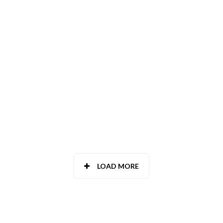
TOLEDO
VALENCIA
VALLADOLID
VIZCAYA - BIZKAIA
ZAMORA
ZARAGOZA
LOAD MORE