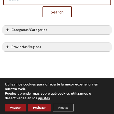
Categorías/Categories
Todas las categorias
Albañilería
Provincias/Regions
Cantería
Todas las provincias
Labra en piedra
Álava – Araba
Bóvedas y arcos de piedra
Albacete
Bóvedas encamonadas
Alicante – Alacant
Bóvedas tabicadas
Almería
Utilizamos cookies para ofrecerte la mejor experiencia en
Otras bóvedas y arcos de ladrillo
nuestra web.
Asturias
Puedes aprender más sobre qué cookies utilizamos o
Piedra en seco
desactivarlas en los
ajustes
.
Ávila
Muros de mampostería
Copyright 2023
Badajoz
Aceptar
Rechazar
Ajustes
Muros de tapial y adobe
Baleares – Illes Balears