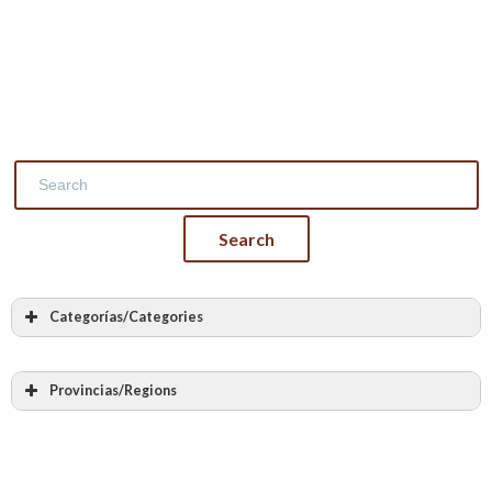
Categorías/Categories
Todas las categorias
Albañilería
Provincias/Regions
Cantería
Todas las provincias
Labra en piedra
Álava – Araba
Bóvedas y arcos de piedra
Albacete