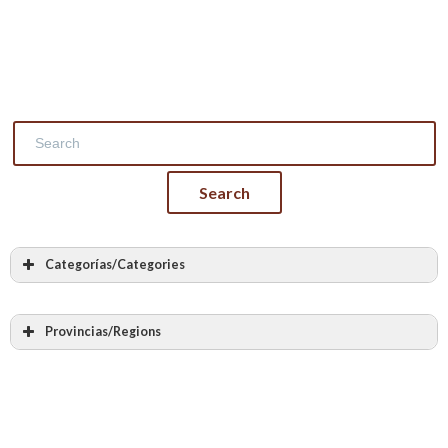
Categorías/Categories
Todas las categorias
Albañilería
Provincias/Regions
Cantería
Todas las provincias
Labra en piedra
Álava – Araba
Bóvedas y arcos de piedra
Albacete
Bóvedas encamonadas
Alicante – Alacant