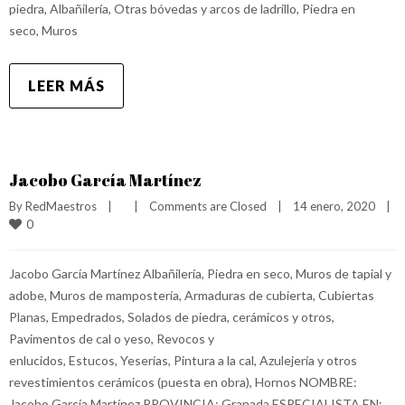
piedra, Albañilería, Otras bóvedas y arcos de ladrillo, Piedra en
seco, Muros
LEER MÁS
Jacobo García Martínez
By 
RedMaestros
|
|
Comments are Closed
|
14 enero, 2020    
|
0
Jacobo García Martínez Albañilería, Piedra en seco, Muros de tapial y
adobe, Muros de mampostería, Armaduras de cubierta, Cubiertas
Planas, Empedrados, Solados de piedra, cerámicos y otros,
Pavimentos de cal o yeso, Revocos y
enlucidos, Estucos, Yeserías, Pintura a la cal, Azulejería y otros
revestimientos cerámicos (puesta en obra), Hornos NOMBRE:
Jacobo García Martínez PROVINCIA: Granada ESPECIALISTA EN: