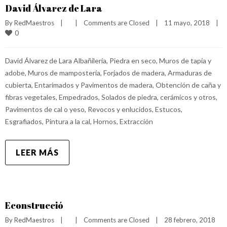
David Álvarez de Lara
By 
RedMaestros
|
|
Comments are Closed
|
11 mayo, 2018    
|
0
David Álvarez de Lara Albañilería, Piedra en seco, Muros de tapia y
adobe, Muros de mampostería, Forjados de madera, Armaduras de
cubierta, Entarimados y Pavimentos de madera, Obtención de caña y
fibras vegetales, Empedrados, Solados de piedra, cerámicos y otros,
Pavimentos de cal o yeso, Revocos y enlucidos, Estucos,
Esgrafiados, Pintura a la cal, Hornos, Extracción
LEER MÁS
Econstrucció
By 
RedMaestros
|
|
Comments are Closed
|
28 febrero, 2018    