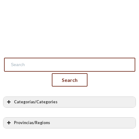
Categorías/Categories
Todas las categorias
Albañilería
Provincias/Regions
Cantería
Todas las provincias
Labra en piedra