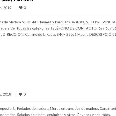
0
, 2019    
|
ntos de Madera NOMBRE: Tarimas y Parquets Bautista, S.L.U PROVINCIA
Madera Ver todas las categorías TELÉFONO DE CONTACTO: 629 687 3
 DIRECCIÓN: Camino de la Rabia, S/N – 28021 Madrid DESCRIPCIÓN 
s
0
, 2018    
|
mampostería, Forjados de madera, Muros entramados de madera, Carpinter
edrados, Solados de piedra, cerámicos y otros, Revocos y enlucidos,