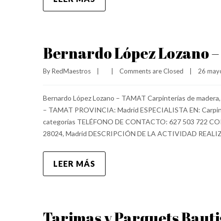
Bernardo López Lozano 
By 
RedMaestros
|
|
Comments are Closed
|
26 mayo
Bernardo López Lozano – TAMAT Carpinterías de madera
– TAMAT PROVINCIA: Madrid ESPECIALISTA EN: Carpinter
categorías TELÉFONO DE CONTACTO: 627 503 722 CO
28024, Madrid DESCRIPCIÓN DE LA ACTIVIDAD REAL
LEER MÁS
Tarimas y Parquets Bautis