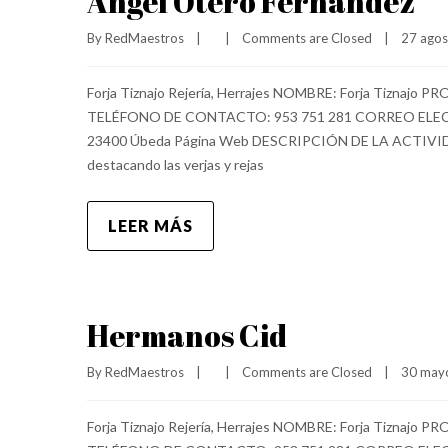
Ángel Otero Fernández
By 
RedMaestros
|
|
Comments are Closed
|
27 agost
Forja Tiznajo Rejería, Herrajes NOMBRE: Forja Tiznajo P
TELÉFONO DE CONTACTO: 953 751 281 CORREO ELECTRÓ
23400 Úbeda Página Web DESCRIPCIÓN DE LA ACTIVIDAD RE
destacando las verjas y rejas
LEER MÁS
Hermanos Cid
By 
RedMaestros
|
|
Comments are Closed
|
30 mayo
Forja Tiznajo Rejería, Herrajes NOMBRE: Forja Tiznajo P