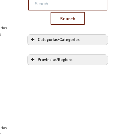
rías
9 –
Categorías/Categories
Todas las categorias
Albañilería
Provincias/Regions
Cantería
Todas las provincias
Labra en piedra
Álava – Araba
Bóvedas y arcos de piedra
Albacete
Bóvedas encamonadas
Alicante – Alacant
Bóvedas tabicadas
Almería
Otras bóvedas y arcos de ladrillo
Asturias
Piedra en seco
Ávila
Muros de mampostería
rías
Badajoz