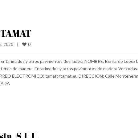
– TAMAT
0
, 2020    
|
, Entarimados y otros pavimentos de madera NOMBRE: Bernardo López 
ías de madera, Entarimados y otros pavimentos de madera Ver todas 
RREO ELECTRÓNICO: tamat@tamat.eu DIRECCIÓN: Calle Monteherm
IZADA
ta, S.L.U.