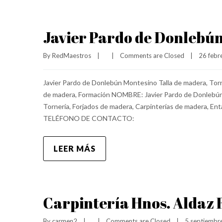
Javier Pardo de Donlebú
By 
RedMaestros
|
|
Comments are Closed
|
26 febre
Javier Pardo de Donlebún Montesino Talla de madera, Torn
de madera, Formación NOMBRE: Javier Pardo de Donlebú
Tornería, Forjados de madera, Carpinterías de madera, En
TELÉFONO DE CONTACTO:
LEER MÁS
Carpintería Hnos. Aldaz R
By 
carmen2
|
|
Comments are Closed
|
5 septiembre