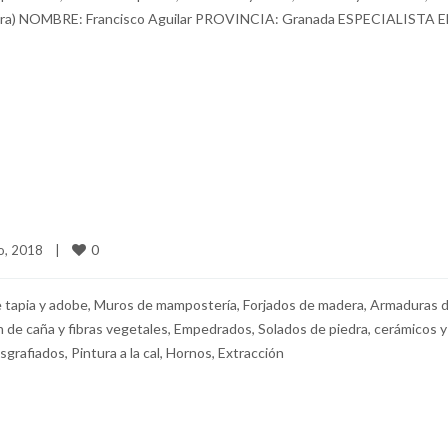
n obra) NOMBRE: Francisco Aguilar PROVINCIA: Granada ESPECIALISTA E
0
, 2018    
|
 de tapia y adobe, Muros de mampostería, Forjados de madera, Armaduras 
de caña y fibras vegetales, Empedrados, Solados de piedra, cerámicos y
grafiados, Pintura a la cal, Hornos, Extracción