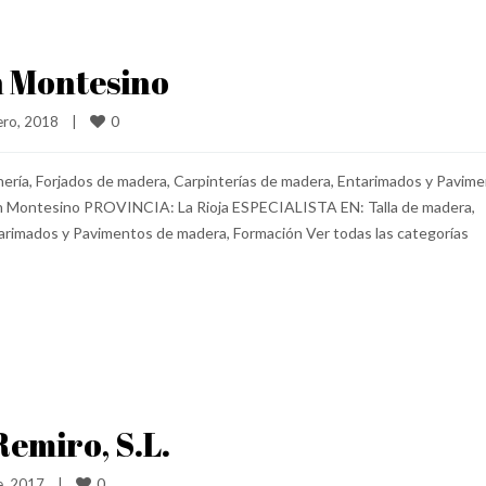
n Montesino
0
ro, 2018    
|
ería, Forjados de madera, Carpinterías de madera, Entarimados y Pavim
n Montesino PROVINCIA: La Rioja ESPECIALISTA EN: Talla de madera,
tarimados y Pavimentos de madera, Formación Ver todas las categorías
emiro, S.L.
0
, 2017    
|