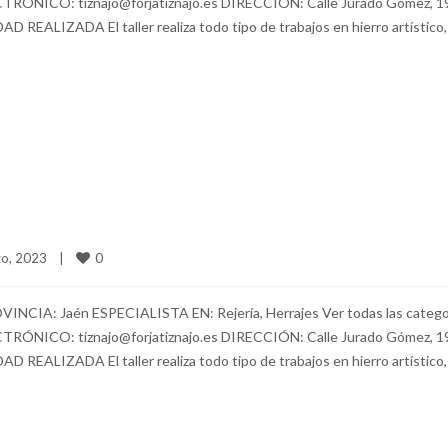
NICO: tiznajo@forjatiznajo.es DIRECCIÓN: Calle Jurado Gómez, 1
ALIZADA El taller realiza todo tipo de trabajos en hierro artístico,
0
o, 2023    
|
ROVINCIA: Jaén ESPECIALISTA EN: Rejería, Herrajes Ver todas las catego
NICO: tiznajo@forjatiznajo.es DIRECCIÓN: Calle Jurado Gómez, 1
ALIZADA El taller realiza todo tipo de trabajos en hierro artístico,