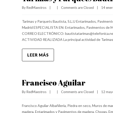
By 
RedMaestros
|
|
Comments are Closed
|
14 enero
Tarimas y Parquets Bautista, S.L.U Entarimados, Pavime
Madrid ESPECIALISTA EN: Entarimados, Pavimentos de 
CORREO ELECTRÓNICO: bautistatarimas@telefonica.net
ACTIVIDAD REALIZADA La principal actividad de Tarima
LEER MÁS
Francisco Aguilar
By 
RedMaestros
|
|
Comments are Closed
|
12 mayo
Francisco Aguilar Albañilería, Piedra en seco, Muros de 
madera, Entarimados y Pavimentos de madera, Chozas, Emp