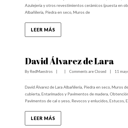
Azulejería y otros revestimientos cerámicos (puesta e
Albañilería, Piedra en seco, Muros de
LEER MÁS
David Álvarez de Lara
By 
RedMaestros
|
|
Comments are Closed
|
11 mayo
David Álvarez de Lara Albañilería, Piedra en seco, Muros
cubierta, Entarimados y Pavimentos de madera, Obtención 
Pavimentos de cal o yeso, Revocos y enlucidos, Estucos, Es
LEER MÁS