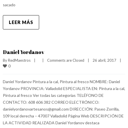
sacado
LEER MÁS
Daniel Yordanov
By 
RedMaestros
|
|
Comments are Closed
|
26 abril, 2017    
|
0
Daniel Yordanov Pintura a la cal, Pintura al fresco NOMBRE: Daniel
Yordanov PROVINCIA: Valladolid ESPECIALISTA EN: Pintura a la cal,
Pintura al fresco Ver todas las categorías TELÉFONO DE
CONTACTO: 608 606 382 CORREO ELECTRÓNICO:
danielyordanovartesanos@gmail.com DIRECCIÓN: Paseo Zorrilla,
109 local derecha – 47007 Valladolid Página Web DESCRIPCIÓN DE
LA ACTIVIDAD REALIZADA Daniel Yordanov destaca