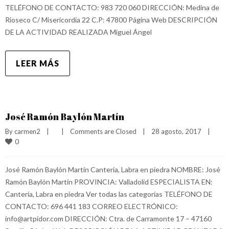
TELÉFONO DE CONTACTO: 983 720 060 DIRECCIÓN: Medina de
Rioseco C/ Misericordia 22 C.P: 47800 Página Web DESCRIPCIÓN
DE LA ACTIVIDAD REALIZADA Miguel Ángel
LEER MÁS
José Ramón Baylón Martín
By 
carmen2
|
|
Comments are Closed
|
28 agosto, 2017    
|
0
José Ramón Baylón Martín Cantería, Labra en piedra NOMBRE: José
Ramón Baylón Martín PROVINCIA: Valladolid ESPECIALISTA EN:
Cantería, Labra en piedra Ver todas las categorías TELÉFONO DE
CONTACTO: 696 441 183 CORREO ELECTRÓNICO:
info@artpidor.com DIRECCIÓN: Ctra. de Carramonte 17 – 47160