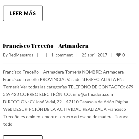
LEER MÁS
Francisco Treceño – Artmadera
0
By 
RedMaestros
|
|
1  comment
|
25 abril, 2017    
|
Francisco Treceño – Artmadera Tornería NOMBRE: Artmadera –
Francisco Treceño PROVINCIA: Valladolid ESPECIALISTA EN:
Tornería Ver todas las categorías TELÉFONO DE CONTACTO: 679
359 428 CORREO ELECTRÓNICO: info@artmadera.com
DIRECCIÓN: C/ José Vidal, 22 – 47110 Casasola de Arión Página
Web DESCRIPCIÓN DE LA ACTIVIDAD REALIZADA Francisco
Treceño es eminentemente tornero artesano de madera. Tornea
todo