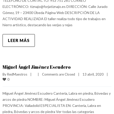
TELÉFONO DE CONTACTO: 953 751 281 CORREO
ELECTRÓNICO: tiznajo@forjatiznajo.es DIRECCIÓN: Calle Jurado
Gómez, 19 – 23400 Úbeda Página Web DESCRIPCIÓN DE LA
ACTIVIDAD REALIZADA El taller realiza todo tipo de trabajos en
hierro artístico, destacando las verjas y rejas
LEER MÁS
Miguel Ángel Jiménez Escudero
By 
RedMaestros
|
|
Comments are Closed
|
13 abril, 2020    
|
0
Miguel Ángel Jiménez Escudero Cantería, Labra en piedra, Bóvedas y
arcos de piedra NOMBRE: Miguel Ángel Jiménez Escudero
PROVINCIA: Valladolid ESPECIALISTA EN: Cantería, Labra en
piedra, Bóvedas y arcos de piedra Ver todas las categorías