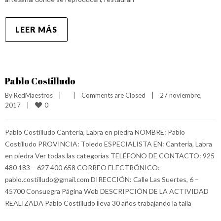
LEER MÁS
Pablo Costilludo
By 
RedMaestros
|
|
Comments are Closed
|
27 noviembre, 
0
2017    
|
Pablo Costilludo Cantería, Labra en piedra NOMBRE: Pablo
Costilludo PROVINCIA: Toledo ESPECIALISTA EN: Cantería, Labra
en piedra Ver todas las categorías TELÉFONO DE CONTACTO: 925
480 183 – 627 400 658 CORREO ELECTRÓNICO:
pablo.costilludo@gmail.com DIRECCIÓN: Calle Las Suertes, 6 –
45700 Consuegra Página Web DESCRIPCIÓN DE LA ACTIVIDAD
REALIZADA Pablo Costilludo lleva 30 años trabajando la talla