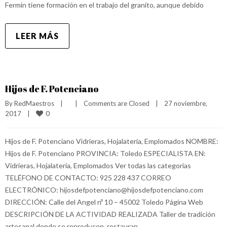
Fermín tiene formación en el trabajo del granito, aunque debido
LEER MÁS
Hijos de F. Potenciano
By 
RedMaestros
|
|
Comments are Closed
|
27 noviembre, 
0
2017    
|
Hijos de F. Potenciano Vidrieras, Hojalatería, Emplomados NOMBRE:
Hijos de F. Potenciano PROVINCIA: Toledo ESPECIALISTA EN:
Vidrieras, Hojalatería, Emplomados Ver todas las categorías
TELÉFONO DE CONTACTO: 925 228 437 CORREO
ELECTRÓNICO: hijosdefpotenciano@hijosdefpotenciano.com
DIRECCIÓN: Calle del Angel nº 10 – 45002 Toledo Página Web
DESCRIPCIÓN DE LA ACTIVIDAD REALIZADA Taller de tradición
artesanal donde se reproducen, restauran