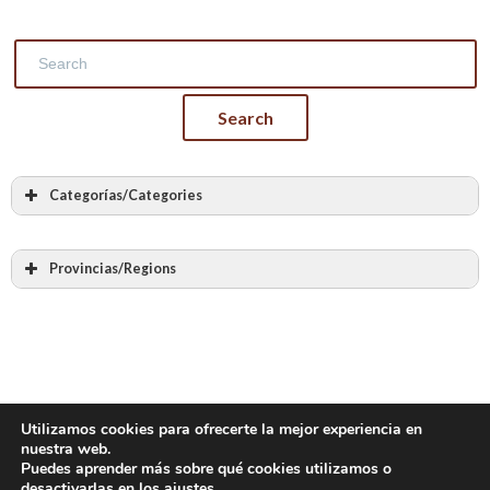
Categorías/Categories
Todas las categorias
Albañilería
Provincias/Regions
Cantería
Todas las provincias
Labra en piedra
Álava – Araba
Bóvedas y arcos de piedra
Albacete
Bóvedas encamonadas
Alicante – Alacant
Bóvedas tabicadas
Almería
Utilizamos cookies para ofrecerte la mejor experiencia en
Otras bóvedas y arcos de ladrillo
nuestra web.
Asturias
Puedes aprender más sobre qué cookies utilizamos o
Piedra en seco
desactivarlas en los
ajustes
.
Ávila