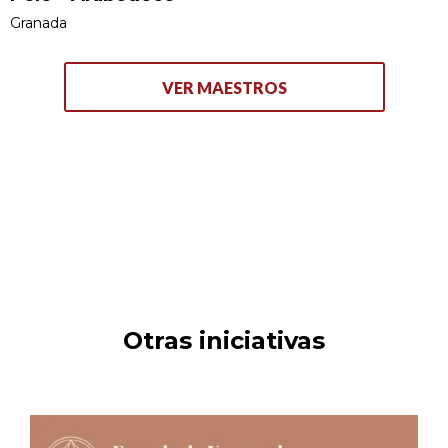
• Catedral de Ebebiyin, Guinea Ecuatorial.
Granada
Acristalamiento de protección, vidrieras pintadas de la
nave y del ábside
• Santuario Santa María Magdalena, Novelda, Alicante:
VER MAESTROS
Vidrieras pintadas nave y ábside.
• Iglesia de Santa Bárbara, Madrid: Restauración de
vidrieras pintadas tambor de la cúpula (Maumejean).
• Subdelegación del Gobierno Civil de Granada:
Acristalamiento de protección y restauración de vidriera
pintada del lucernario (140 m2) y vidriera pintada caja
escalera (Maumejean).
• Seminario Diocesano, Burgo de Osma, Soria:
Restauración de vidriera pintada (imagen Santo
Domingo de Guzmán).
Otras iniciativas
• Universidad Complutense, Alcalá de Henares, Madrid:
Restauración de vidrieras.
• Colegiata Santa María la Mayor, Calatayud: Vidrieras
emplomadas.
• Escuela de Ingenieros de Minas, Madrid: Restauración