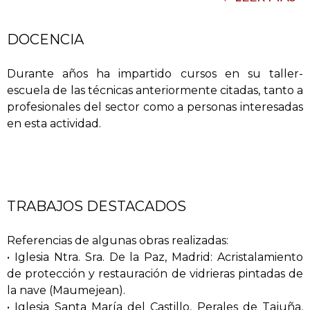
objetos de cristal. Para el desarrollo de esta actividad,
emplean vidrios de diversos tipos, grisallas, amarillo de
plata, rojo de cobre y diferentes productos químicos
DOCENCIA
necesarios para la ejecución de los trabajos. Utilizan
herramientas manuales de corte, diferentes tipos de
Durante años ha impartido cursos en su taller-
tenazas, soldadores, pulidoras de vidrio y horno
escuela de las técnicas anteriormente citadas, tanto a
eléctrico, bien para fundir vidrio o realizar decoraciones,
profesionales del sector como a personas interesadas
San Ildefonso (Segovia). Este curso fue impartido por
empleando diferentes temperaturas, según sea el
en esta actividad.
el maestro vidriero italiano Sante Pizzol.
trabajo a realizar.
TRABAJOS DESTACADOS
Referencias de algunas obras realizadas:
• Iglesia Ntra. Sra. De la Paz, Madrid: Acristalamiento
de protección y restauración de vidrieras pintadas de
la nave (Maumejean).
• Iglesia Santa María del Castillo, Perales de Tajuña,