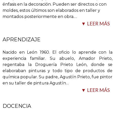
énfasis en la decoración. Pueden ser directos o con
moldes, estos últimos son elaborados en taller y
montados posteriormente en obra.
…
▼ LEER MÁS
APRENDIZAJE
Nacido en León 1960. El oficio lo aprende con la
experiencia familiar. Su abuelo, Amador Prieto,
regentaba la Droguería Prieto León, donde se
elaboraban pinturas y todo tipo de productos de
Estos estucos se aplican a grandes espacios, pero
química popular. Su padre, Agustín Prieto, fue pintor
también a objetos como mesas, chimeneas,
en su taller de pintura Agustín
…
inscripciones, incrustaciones, estatuaria, pudiendo
▼ LEER MÁS
realizar también copias y restauraciones de los
mismos. Realiza igualmente trabadillos de mezcla
yeso-cal.
DOCENCIA