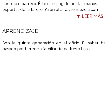
cantera o barrero. Éste es escogido por las manos
expertas del alfarero. Ya en el alfar, se mezcla con
…
▼ LEER MÁS
APRENDIZAJE
Son la quinta generación en el oficio. El saber ha
pasado por herencia familiar de padres a hijos.
agua, hasta crear una masa homogénea y espesa,
tamizándola para que quede libre de impurezas.
Se deja reposar en grandes balsas y por medio de la
decantación se extrae el agua sobrante.
Pasado un tiempo se comienza a utilizarlo, sacando
pequeñas cantidades que se pasan al tendal, lo que