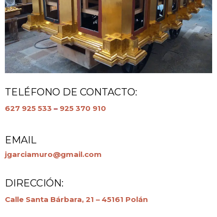
TELÉFONO DE CONTACTO:
627 925 533
–
925 370 910
EMAIL
jgarciamuro@gmail.com
DIRECCIÓN:
Calle Santa Bárbara, 21 – 45161 Polán