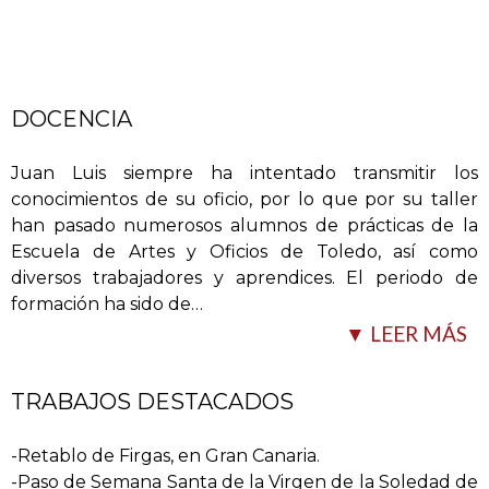
como dorador, utilizando las técnicas tradicionales del
dorado al agua y bruñido a la piedra con oro fino, el
dorado al mixtión y al agua con el mixtión graso de
diferentes tiempos de secado.
DOCENCIA
Además de estas técnicas, realiza marmoleado graso y
magro, estucos con pigmentos naturales, así como la
Juan Luis siempre ha intentado transmitir los
fabricación de las propias pátinas que utiliza.
conocimientos de su oficio, por lo que por su taller
han pasado numerosos alumnos de prácticas de la
Escuela de Artes y Oficios de Toledo, así como
diversos trabajadores y aprendices. El periodo de
formación ha sido de
…
▼ LEER MÁS
TRABAJOS DESTACADOS
-Retablo de Firgas, en Gran Canaria.
-Paso de Semana Santa de la Virgen de la Soledad de