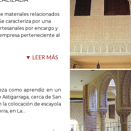
e materiales relacionados
 Se caracteriza por una
artesanales por encargo y
a empresa perteneciente al
▼ LEER MÁS
ieza como aprendiz en un
e Astigarraga, cerca de San
la colocación de escayola
el Patrimonio Histórico.
rra, en La
…
e a pasarla del dibujo a
brica un molde que,
se fabricará en escayola,