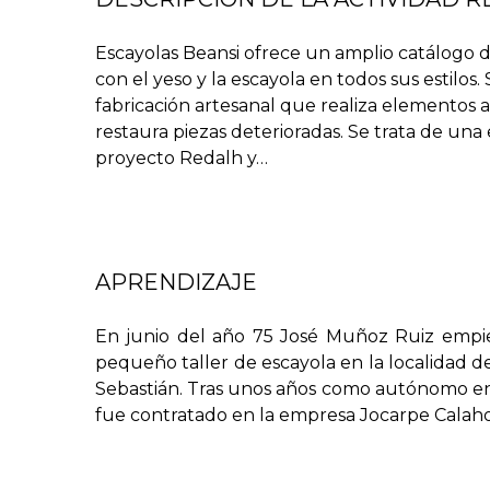
Escayolas Beansi ofrece un amplio catálogo d
con el yeso y la escayola en todos sus estilos.
fabricación artesanal que realiza elementos 
restaura piezas deterioradas. Se trata de un
proyecto Redalh y
…
APRENDIZAJE
En junio del año 75 José Muñoz Ruiz emp
pequeño taller de escayola en la localidad d
Sebastián. Tras unos años como autónomo en 
a la guía de artesanos del Instituto Andaluz d
fue contratado en la empresa Jocarpe Calaho
Cuando se trata de una talla nueva, se proced
realizarla en arcilla. Una vez en arcilla, se fa
dependiendo de lo compleja que sea la pieza, 