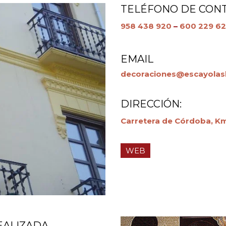
TELÉFONO DE CONT
958 438 920
–
600 229 6
EMAIL
decoraciones@escayolas
DIRECCIÓN:
Carretera de Córdoba, Km
WEB
EALIZADA