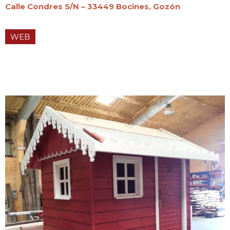
Calle Condres S/N – 33449 Bocines, Gozón
WEB