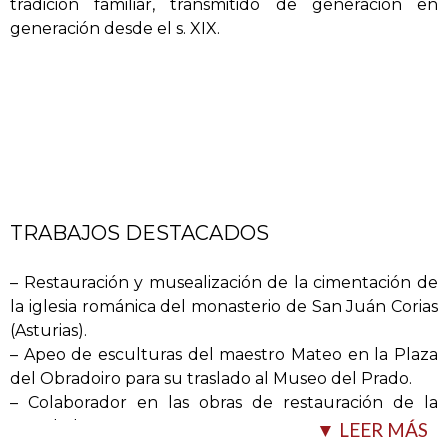
tradición familiar, transmitido de generación en
morteros tradicionales de cal.
generación desde el s. XIX.
-Arcos y bóvedas siguiendo los métodos de traza de
la estereotomía tradicional.
-Recrecidos de estructuras arqueológicas en
yacimientos.
-Restauración de materiales pétreos: limpieza,
consolidación, etc.
TRABAJOS DESTACADOS
– Restauración y musealización de la cimentación de
la iglesia románica del monasterio de San Juán Corias
(Asturias).
– Apeo de esculturas del maestro Mateo en la Plaza
del Obradoiro para su traslado al Museo del Prado.
– Colaborador en las obras de restauración de la
Catedral
…
▼ LEER MÁS