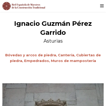
Ignacio Guzmán Pérez
Garrido
Asturias
Bóvedas y arcos de piedra,
Cantería,
Cubiertas de
piedra,
Empedrados,
Muros de mampostería