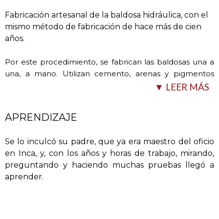
Fabricación artesanal de la baldosa hidráulica, con el
mismo método de fabricación de hace más de cien
años.
Por este procedimiento, se fabrican las baldosas una a
una, a mano. Utilizan cemento, arenas y pigmentos
colorantes, bien mezclados y distribuidos en un molde y
▼ LEER MÁS
trepa. Tras
…
APRENDIZAJE
Se lo inculcó su padre, que ya era maestro del oficio
en Inca, y, con los años y horas de trabajo, mirando,
preguntando y haciendo muchas pruebas llegó a
aprender.
ser prensadas, se dejan secar un período de dos
semanas y están listas para colocar en obra y hacer un