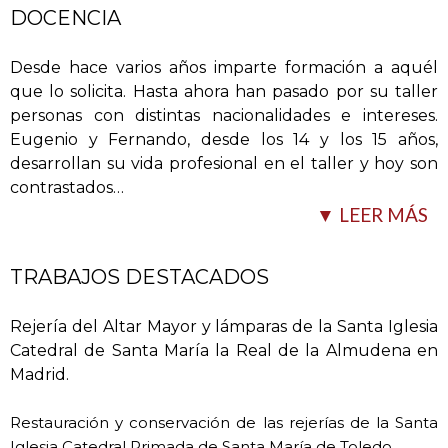
Toledo, el Banco Santander, el Banco Nacional de
DOCENCIA
México y la Red de Museos Nacionales de España.
Desde hace varios años imparte formación a aquél
Sus obras, en las que queda patente la tradición y
que lo solicita. Hasta ahora han pasado por su taller
vocación familiar, están esparcidas por Europa,
personas con distintas nacionalidades e intereses.
Latinoamérica y EE.UU, y abarcan todo tipo de piezas
Eugenio y Fernando, desde los 14 y los 15 años,
dedicados a este oficio.
de forja, tales como:
desarrollan su vida profesional en el taller y hoy son
contrastados
…
-Cancelas y Rejerías, comprendiendo estilos que van
▼ LEER MÁS
desde el Románico al Gótico o Renacentista. Cabe
destacar la Rejería del Altar Mayor de la Santa Iglesia
TRABAJOS DESTACADOS
Catedral de Santa María la Real de la Almudena en
Madrid.
Rejería del Altar Mayor y lámparas de la Santa Iglesia
-Lámparas y Faroles, que podemos encontrar en
Catedral de Santa María la Real de la Almudena en
edificios de gran singularidad arquitectónica, como
Madrid.
diversas Sedes del Banco Santander, la Catedral de
Forjadores con amplia y dilatada experiencia.
Panamá o la Santa Iglesia Catedral de Santa María la
Restauración y conservación de las rejerías de la Santa
Real de la Almudena en Madrid.
Iglesia Catedral Primada de Santa María de Toledo.