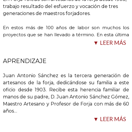
trabajo resultado del esfuerzo y vocación de tres
generaciones de maestros forjadores.
En estos más de 100 años de labor son muchos los
proyectos que se han llevado a término. En esta última
etapa, con Juan
…
▼ LEER MÁS
APRENDIZAJE
Juan Antonio Sánchez es la tercera generación de
artesanos de la forja, dedicándose su familia a este
oficio desde 1903. Recibe esta herencia familiar de
manos de su padre, D. Juan Antonio Sánchez Gómez,
Maestro Artesano y Profesor de Forja con más de 60
Antonio a la cabeza, han prestado sus servicios a
años
…
entidades tan importantes como Patrimonio Nacional,
▼ LEER MÁS
la Real Academia de Bellas Artes de San Fernando, la
Real Academia de Bellas Artes y Ciencias Históricas de