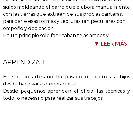
siglos moldeando el barro que elabora manualmente
con las tierras que extraen de sus propias canteras,
para darle esas formas y texturas tan peculiares con
empeño y dedicación.
En un principio sólo fabricaban tejas árabes y
…
▼ LEER MÁS
APRENDIZAJE
Este oficio artesano ha pasado de padres a hijos
desde hace varias generaciones.
Desde pequeños aprenden el oficio, las técnicas y
todo lo necesario para realizar sus trabajos.
ladrillos para pilares, para más tarde dar paso a la
infinidad de piezas que actualmente fabrican para
todo tipo de obras y decoraciones, sin variar ni un
ápice, eso sí, la forma en que sus antepasados lo
hacían y que generación tras generación han ido