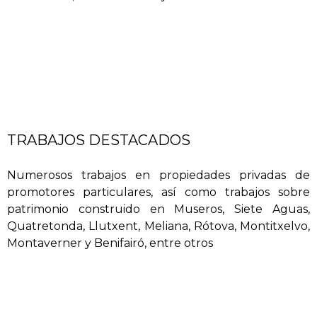
catalíticas, pintura al silicato y dorados al agua, entre
otros. Todo ello, utilizando los materiales y herramientas
propios de la tradición de este oficio.
TRABAJOS DESTACADOS
Numerosos trabajos en propiedades privadas de
promotores particulares, así como trabajos sobre
patrimonio construido en Museros, Siete Aguas,
Quatretonda, Llutxent, Meliana, Rótova, Montitxelvo,
Montaverner y Benifairó, entre otros