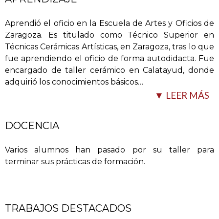
Aprendió el oficio en la Escuela de Artes y Oficios de
Zaragoza. Es titulado como Técnico Superior en
Técnicas Cerámicas Artísticas, en Zaragoza, tras lo que
fue aprendiendo el oficio de forma autodidacta. Fue
encargado de taller cerámico en Calatayud, donde
adquirió los conocimientos básicos
…
el proceso es manual y artesanal y desarrollado por
▼ LEER MÁS
ellos mismos, tanto el torno como las baldosas. No usan
calcas ni técnicas modernas. Todo es conformado y
decorado a mano.
DOCENCIA
Fabrican elementos destinados a la sustitución o
Varios alumnos han pasado por su taller para
reemplazo de paños murales, solados, arrimaderos o
terminar sus prácticas de formación.
canecillos, y piezas decorativas de torres, iglesias,
palacios, etc. También realizan rajolas, baldosas, placas
para gestionar un taller antes de lanzar su propio
de calles y otros elementos arquitectónicos de
taller.
cerámica.
TRABAJOS DESTACADOS