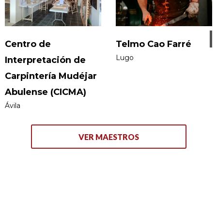
condes de Argillo en Morata de Jalón.
Peirones y placas de calles estilo siglo XVIII para varias
localidades de la provincia de Zaragoza.
Centro de
Telmo Cao Farré
Lugo
Interpretación de
Carpintería Mudéjar
Abulense (CICMA)
Ávila
VER MAESTROS