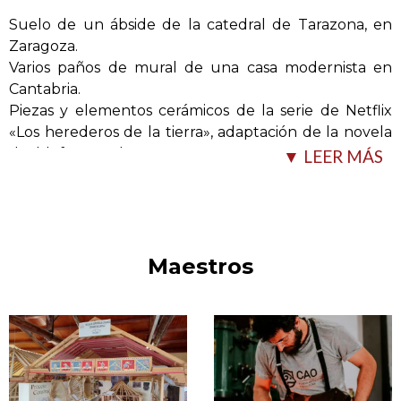
Suelo de un ábside de la catedral de Tarazona, en
Zaragoza.
Varios paños de mural de una casa modernista en
Cantabria.
Piezas y elementos cerámicos de la serie de Netflix
«Los herederos de la tierra», adaptación de la novela
de Ildefonso Falcones.
▼ LEER MÁS
Lavabos estilo arcaduz andalusí para la
…
Maestros
cadena hotelera Marbella Club en Málaga.
Murales para el pórtico de la plaza del palacio de los