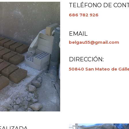
TELÉFONO DE CONT
686 782 926
EMAIL
belgau55@gmail.com
DIRECCIÓN:
50840 San Mateo de Gáll
EALIZADA