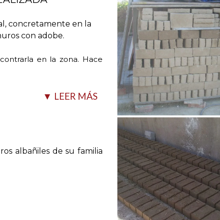
nal, concretamente en la
 muros con adobe.
ncontrarla en la zona. Hace
▼ LEER MÁS
ros albañiles de su familia
n embargo, actualmente
plear las tierras que ellas
za las mezclas más óptimas
 Los otros materiales que