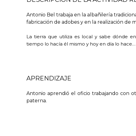
Antonio Bel trabaja en la albañilería tradicio
fabricación de adobes y en la realización de
La tierra que utiliza es local y sabe dónde e
tiempo lo hacía él mismo y hoy en día lo hace
…
APRENDIZAJE
Antonio aprendió el oficio trabajando con ot
paterna.
únicamente para partidas pequeñas. Si
compensa por lo general ir a una cantera y em
tengan disponibles. Tras analizarlas, reali
dosificándolas en función de su naturaleza.