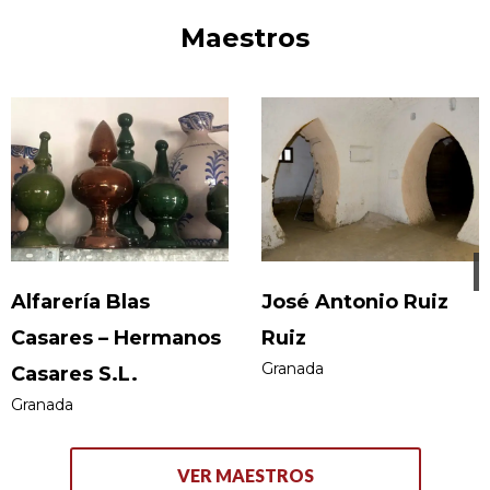
estructuras y cubiertas de madera para toda clase de
Maestros
edificios (de nueva construcción o rehabilitación). En
restauración han realizado numerosos trabajos
distribuidos por la geografía española: edificios antiguos,
iglesias, ermitas, etc.
Alfarería Blas
José Antonio Ruiz
Casares – Hermanos
Ruiz
Granada
Casares S.L.
Granada
VER MAESTROS