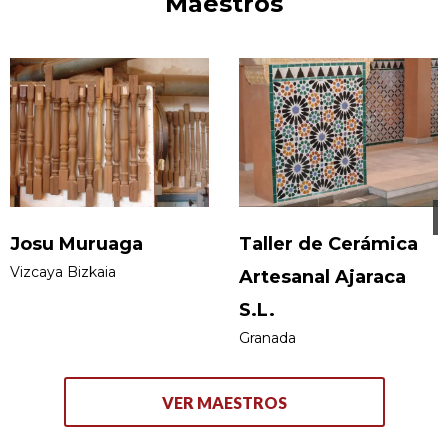
Maestros
trabajos de restauración de vidrieras tanto en hoteles
como en diversas iglesias, o la elaboración de vitrales y
lucernarios para clientes particulares y restaurantes
de renombre como el Silbo Gomero o el Sorgin Gorri
en Tenerife.
Josu Muruaga
Taller de Cerámica
Vizcaya Bizkaia
Artesanal Ajaraca
S.L.
Granada
VER MAESTROS