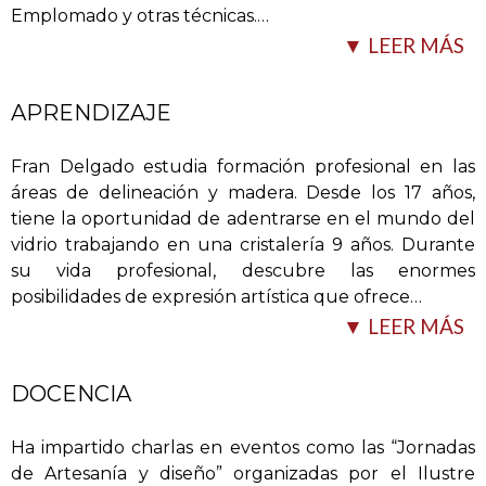
Emplomado y otras técnicas.
…
▼ LEER MÁS
APRENDIZAJE
Fran Delgado estudia formación profesional en las
áreas de delineación y madera. Desde los 17 años,
tiene la oportunidad de adentrarse en el mundo del
vidrio trabajando en una cristalería 9 años. Durante
Habiendo comenzado sus andanzas en el mundo del
su vida profesional, descubre las enormes
vidrio industrial cuando tan sólo tenía 17 años; su
posibilidades de expresión artística que ofrece
…
creatividad, dilatada experiencia y afán de superación
▼ LEER MÁS
le llevaron a crear su propio taller de vidrio artístico
en 2005.
DOCENCIA
Actualmente, es un Artesano de referencia en el
mundo del vidrio en Canarias, y desde hace algunos
Ha impartido charlas en eventos como las “Jornadas
años, realiza el asesoramiento técnico al Cabildo de
de Artesanía y diseño” organizadas por el Ilustre